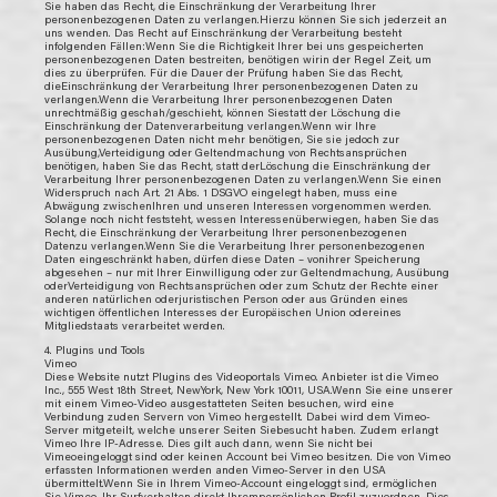
Sie haben das Recht, die Einschränkung der Verarbeitung Ihrer
personenbezogenen Daten zu verlangen.Hierzu können Sie sich jederzeit an
uns wenden. Das Recht auf Einschränkung der Verarbeitung besteht
infolgenden Fällen:Wenn Sie die Richtigkeit Ihrer bei uns gespeicherten
personenbezogenen Daten bestreiten, benötigen wirin der Regel Zeit, um
dies zu überprüfen. Für die Dauer der Prüfung haben Sie das Recht,
dieEinschränkung der Verarbeitung Ihrer personenbezogenen Daten zu
verlangen.Wenn die Verarbeitung Ihrer personenbezogenen Daten
unrechtmäßig geschah/geschieht, können Siestatt der Löschung die
Einschränkung der Datenverarbeitung verlangen.Wenn wir Ihre
personenbezogenen Daten nicht mehr benötigen, Sie sie jedoch zur
Ausübung,Verteidigung oder Geltendmachung von Rechtsansprüchen
benötigen, haben Sie das Recht, statt derLöschung die Einschränkung der
Verarbeitung Ihrer personenbezogenen Daten zu verlangen.Wenn Sie einen
Widerspruch nach Art. 21 Abs. 1 DSGVO eingelegt haben, muss eine
Abwägung zwischenIhren und unseren Interessen vorgenommen werden.
Solange noch nicht feststeht, wessen Interessenüberwiegen, haben Sie das
Recht, die Einschränkung der Verarbeitung Ihrer personenbezogenen
Datenzu verlangen.Wenn Sie die Verarbeitung Ihrer personenbezogenen
Daten eingeschränkt haben, dürfen diese Daten – vonihrer Speicherung
abgesehen – nur mit Ihrer Einwilligung oder zur Geltendmachung, Ausübung
oderVerteidigung von Rechtsansprüchen oder zum Schutz der Rechte einer
anderen natürlichen oderjuristischen Person oder aus Gründen eines
wichtigen öffentlichen Interesses der Europäischen Union odereines
Mitgliedstaats verarbeitet werden.
4. Plugins und Tools
Vimeo
Diese Website nutzt Plugins des Videoportals Vimeo. Anbieter ist die Vimeo
Inc., 555 West 18th Street, NewYork, New York 10011, USA.Wenn Sie eine unserer
mit einem Vimeo-Video ausgestatteten Seiten besuchen, wird eine
Verbindung zuden Servern von Vimeo hergestellt. Dabei wird dem Vimeo-
Server mitgeteilt, welche unserer Seiten Siebesucht haben. Zudem erlangt
Vimeo Ihre IP-Adresse. Dies gilt auch dann, wenn Sie nicht bei
Vimeoeingeloggt sind oder keinen Account bei Vimeo besitzen. Die von Vimeo
erfassten Informationen werden anden Vimeo-Server in den USA
übermittelt.Wenn Sie in Ihrem Vimeo-Account eingeloggt sind, ermöglichen
Sie Vimeo, Ihr Surfverhalten direkt Ihrempersönlichen Profil zuzuordnen. Dies