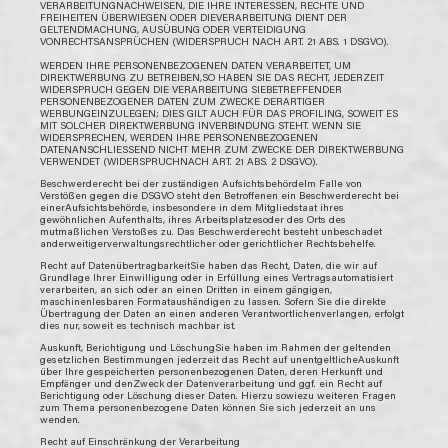
VERARBEITUNGNACHWEISEN, DIE IHRE INTERESSEN, RECHTE UND
FREIHEITEN ÜBERWIEGEN ODER DIEVERARBEITUNG DIENT DER
GELTENDMACHUNG, AUSÜBUNG ODER VERTEIDIGUNG
VONRECHTSANSPRÜCHEN (WIDERSPRUCH NACH ART. 21 ABS. 1 DSGVO).
WERDEN IHRE PERSONENBEZOGENEN DATEN VERARBEITET, UM
DIREKTWERBUNG ZU BETREIBEN,SO HABEN SIE DAS RECHT, JEDERZEIT
WIDERSPRUCH GEGEN DIE VERARBEITUNG SIEBETREFFENDER
PERSONENBEZOGENER DATEN ZUM ZWECKE DERARTIGER
WERBUNGEINZULEGEN; DIES GILT AUCH FÜR DAS PROFILING, SOWEIT ES
MIT SOLCHER DIREKTWERBUNG INVERBINDUNG STEHT. WENN SIE
WIDERSPRECHEN, WERDEN IHRE PERSONENBEZOGENEN
DATENANSCHLIESSEND NICHT MEHR ZUM ZWECKE DER DIREKTWERBUNG
VERWENDET (WIDERSPRUCHNACH ART. 21 ABS. 2 DSGVO).
Beschwerderecht bei der zuständigen AufsichtsbehördeIm Falle von
Verstößen gegen die DSGVO steht den Betroffenen ein Beschwerderecht bei
einerAufsichtsbehörde, insbesondere in dem Mitgliedstaat ihres
gewöhnlichen Aufenthalts, ihres Arbeitsplatzesoder des Orts des
mutmaßlichen Verstoßes zu. Das Beschwerderecht besteht unbeschadet
anderweitigerverwaltungsrechtlicher oder gerichtlicher Rechtsbehelfe.
Recht auf DatenübertragbarkeitSie haben das Recht, Daten, die wir auf
Grundlage Ihrer Einwilligung oder in Erfüllung eines Vertragsautomatisiert
verarbeiten, an sich oder an einen Dritten in einem gängigen,
maschinenlesbaren Formataushändigen zu lassen. Sofern Sie die direkte
Übertragung der Daten an einen anderen Verantwortlichenverlangen, erfolgt
dies nur, soweit es technisch machbar ist.
Auskunft, Berichtigung und LöschungSie haben im Rahmen der geltenden
gesetzlichen Bestimmungen jederzeit das Recht auf unentgeltlicheAuskunft
über Ihre gespeicherten personenbezogenen Daten, deren Herkunft und
Empfänger und denZweck der Datenverarbeitung und ggf. ein Recht auf
Berichtigung oder Löschung dieser Daten. Hierzu sowiezu weiteren Fragen
zum Thema personenbezogene Daten können Sie sich jederzeit an uns
wenden.
Recht auf Einschränkung der Verarbeitung