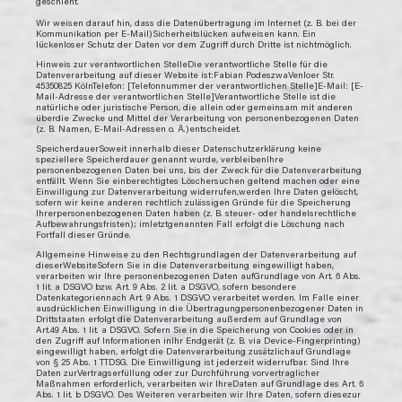
geschieht.
Wir weisen darauf hin, dass die Datenübertragung im Internet (z. B. bei der
Kommunikation per E-Mail)Sicherheitslücken aufweisen kann. Ein
lückenloser Schutz der Daten vor dem Zugriff durch Dritte ist nichtmöglich.
Hinweis zur verantwortlichen StelleDie verantwortliche Stelle für die
Datenverarbeitung auf dieser Website ist:Fabian PodeszwaVenloer Str.
45350825 KölnTelefon: [Telefonnummer der verantwortlichen Stelle]E-Mail: [E-
Mail-Adresse der verantwortlichen Stelle]Verantwortliche Stelle ist die
natürliche oder juristische Person, die allein oder gemeinsam mit anderen
überdie Zwecke und Mittel der Verarbeitung von personenbezogenen Daten
(z. B. Namen, E-Mail-Adressen o. Ä.)entscheidet.
SpeicherdauerSoweit innerhalb dieser Datenschutzerklärung keine
speziellere Speicherdauer genannt wurde, verbleibenIhre
personenbezogenen Daten bei uns, bis der Zweck für die Datenverarbeitung
entfällt. Wenn Sie einberechtigtes Löschersuchen geltend machen oder eine
Einwilligung zur Datenverarbeitung widerrufen,werden Ihre Daten gelöscht,
sofern wir keine anderen rechtlich zulässigen Gründe für die Speicherung
Ihrerpersonenbezogenen Daten haben (z. B. steuer- oder handelsrechtliche
Aufbewahrungsfristen); imletztgenannten Fall erfolgt die Löschung nach
Fortfall dieser Gründe.
Allgemeine Hinweise zu den Rechtsgrundlagen der Datenverarbeitung auf
dieserWebsiteSofern Sie in die Datenverarbeitung eingewilligt haben,
verarbeiten wir Ihre personenbezogenen Daten aufGrundlage von Art. 6 Abs.
1 lit. a DSGVO bzw. Art. 9 Abs. 2 lit. a DSGVO, sofern besondere
Datenkategoriennach Art. 9 Abs. 1 DSGVO verarbeitet werden. Im Falle einer
ausdrücklichen Einwilligung in die Übertragungpersonenbezogener Daten in
Drittstaaten erfolgt die Datenverarbeitung außerdem auf Grundlage von
Art.49 Abs. 1 lit. a DSGVO. Sofern Sie in die Speicherung von Cookies oder in
den Zugriff auf Informationen inIhr Endgerät (z. B. via Device-Fingerprinting)
eingewilligt haben, erfolgt die Datenverarbeitung zusätzlichauf Grundlage
von § 25 Abs. 1 TTDSG. Die Einwilligung ist jederzeit widerrufbar. Sind Ihre
Daten zurVertragserfüllung oder zur Durchführung vorvertraglicher
Maßnahmen erforderlich, verarbeiten wir IhreDaten auf Grundlage des Art. 6
Abs. 1 lit. b DSGVO. Des Weiteren verarbeiten wir Ihre Daten, sofern diesezur