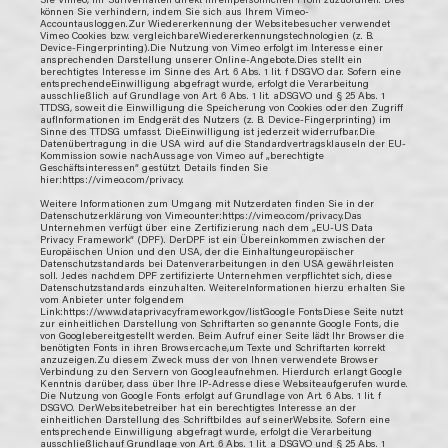
können Sie verhindern, indem Sie sich aus Ihrem Vimeo-
Accountausloggen.Zur Wiedererkennung der Websitebesucher verwendet
Vimeo Cookies bzw. vergleichbareWiedererkennungstechnologien (z. B.
Device-Fingerprinting).Die Nutzung von Vimeo erfolgt im Interesse einer
ansprechenden Darstellung unserer Online-Angebote.Dies stellt ein
berechtigtes Interesse im Sinne des Art. 6 Abs. 1 lit. f DSGVO dar. Sofern eine
entsprechendeEinwilligung abgefragt wurde, erfolgt die Verarbeitung
ausschließlich auf Grundlage von Art. 6 Abs. 1 lit. aDSGVO und § 25 Abs. 1
TTDSG, soweit die Einwilligung die Speicherung von Cookies oder den Zugriff
aufInformationen im Endgerät des Nutzers (z. B. Device-Fingerprinting) im
Sinne des TTDSG umfasst. DieEinwilligung ist jederzeit widerrufbar.Die
Datenübertragung in die USA wird auf die Standardvertragsklauseln der EU-
Kommission sowie nachAussage von Vimeo auf „berechtigte
Geschäftsinteressen“ gestützt. Details finden Sie
hier:https://vimeo.com/privacy.
Weitere Informationen zum Umgang mit Nutzerdaten finden Sie in der
Datenschutzerklärung von Vimeounter:https://vimeo.com/privacy.Das
Unternehmen verfügt über eine Zertifizierung nach dem „EU-US Data
Privacy Framework“ (DPF). DerDPF ist ein Übereinkommen zwischen der
Europäischen Union und den USA, der die Einhaltungeuropäischer
Datenschutzstandards bei Datenverarbeitungen in den USA gewährleisten
soll. Jedes nachdem DPF zertifizierte Unternehmen verpflichtet sich, diese
Datenschutzstandards einzuhalten. WeitereInformationen hierzu erhalten Sie
vom Anbieter unter folgendem
Link:https://www.dataprivacyframework.gov/listGoogle FontsDiese Seite nutzt
zur einheitlichen Darstellung von Schriftarten so genannte Google Fonts, die
von Googlebereitgestellt werden. Beim Aufruf einer Seite lädt Ihr Browser die
benötigten Fonts in ihren Browsercache,um Texte und Schriftarten korrekt
anzuzeigen.Zu diesem Zweck muss der von Ihnen verwendete Browser
Verbindung zu den Servern von Googleaufnehmen. Hierdurch erlangt Google
Kenntnis darüber, dass über Ihre IP-Adresse diese Websiteaufgerufen wurde.
Die Nutzung von Google Fonts erfolgt auf Grundlage von Art. 6 Abs. 1 lit. f
DSGVO. DerWebsitebetreiber hat ein berechtigtes Interesse an der
einheitlichen Darstellung des Schriftbildes auf seinerWebsite. Sofern eine
entsprechende Einwilligung abgefragt wurde, erfolgt die Verarbeitung
ausschließlichauf Grundlage von Art. 6 Abs. 1 lit. a DSGVO und § 25 Abs. 1