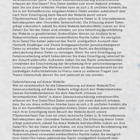
erfassen wir Ihre Daten? Ihre Daten werden zum einen dadurch erhoben,
dass Sie uns diese mitteilen. Hierbei kann es sich z. B. umDaten handeln, die
Sie in ein Kontaktformular eingeben.Andere Daten werden automatisch oder
nach Ihrer Einwilligung beim Besuch der Website durch unsere
ITSystemeerfasst. Das sind vor allem technische Daten (z. B. Internetbrowser,
Betriebssystem oder Uhrzeitdes Seitenaufrufs). Die Erfassung dieser Daten
erfolgt automatisch, sobald Sie diese Website betreten.Wofür nutzen wir Ihre
Daten? Ein Teil der Daten wird erhoben, um eine fehlerfreie Bereitstellung
der Website zu gewährleisten. AndereDaten können zur Analyse Ihres
Nutzerverhaltens verwendet werden.Welche Rechte haben Sie bezüglich
Ihrer Daten?Sie haben jederzeit das Recht, unentgeltlich Auskunft über
Herkunft, Empfänger und Zweck Ihrergespeicherten personenbezogenen
Daten zu erhalten. Sie haben außerdem ein Recht, die Berichtigung
oderLöschung dieser Daten zu verlangen. Wenn Sie eine Einwilligung zur
Datenverarbeitung erteilt haben,können Sie diese Einwilligung jederzeit für
die Zukunft widerrufen. Außerdem haben Sie das Recht, unterbestimmten
Umständen die Einschränkung der Verarbeitung Ihrer personenbezogenen
Daten zu verlangen.Des Weiteren steht Ihnen ein Beschwerderecht bei der
zuständigen Aufsichtsbehörde zu.Hierzu sowie zu weiteren Fragen zum
Thema Datenschutz können Sie sich jederzeit an uns wenden.
Datenerfassung auf dieser Website
Wer ist verantwortlich für die Datenerfassung auf dieser Website?Die
Datenverarbeitung auf dieser Website erfolgt durch den Websitebetreiber.
Dessen Kontaktdatenkönnen Sie dem Abschnitt „Hinweis zur
Verantwortlichen Stelle“ in dieser Datenschutzerklärung entnehmen.Wie
erfassen wir Ihre Daten?Ihre Daten werden zum einen dadurch erhoben,
dass Sie uns diese mitteilen. Hierbei kann es sich z. B. umDaten handeln, die
Sie in ein Kontaktformular eingeben.Andere Daten werden automatisch oder
nach Ihrer Einwilligung beim Besuch der Website durch unsere
ITSystemeerfasst. Das sind vor allem technische Daten (z. B. Internetbrowser,
Betriebssystem oder Uhrzeitdes Seitenaufrufs). Die Erfassung dieser Daten
erfolgt automatisch, sobald Sie diese Website betreten.Wofür nutzen wir Ihre
Daten?Ein Teil der Daten wird erhoben, um eine fehlerfreie Bereitstellung der
Website zu gewährleisten. AndereDaten können zur Analyse Ihres
Nutzerverhaltens verwendet werden.Welche Rechte haben Sie bezüglich
Ihrer Daten?Sie haben jederzeit das Recht, unentgeltlich Auskunft über