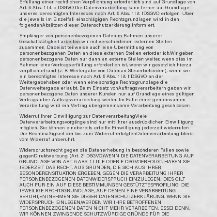
Erfüllung einer rechtlichen Verpflichtung erforderlich sind auf Grundlage von
Art. 6 Abs. 1 lit. c DSGVO.Die Datenverarbeitung kann ferner auf Grundlage
unseres berechtigten Interesses nach Art. 6 Abs. 1 lit. fDSGVO erfolgen. Über
die jeweils im Einzelfall einschlägigen Rechtsgrundlagen wird in den
folgendenAbsätzen dieser Datenschutzerklärung informiert.
Empfänger von personenbezogenen DatenIm Rahmen unserer
Geschäftstätigkeit arbeiten wir mit verschiedenen externen Stellen
zusammen. Dabeiist teilweise auch eine Übermittlung von
personenbezogenen Daten an diese externen Stellen erforderlich.Wir geben
personenbezogene Daten nur dann an externe Stellen weiter, wenn dies im
Rahmen einerVertragserfüllung erforderlich ist, wenn wir gesetzlich hierzu
verpflichtet sind (z. B. Weitergabe von Datenan Steuerbehörden), wenn wir
ein berechtigtes Interesse nach Art. 6 Abs. 1 lit. f DSGVO an der
Weitergabehaben oder wenn eine sonstige Rechtsgrundlage die
Datenweitergabe erlaubt. Beim Einsatz vonAuftragsverarbeitern geben wir
personenbezogene Daten unserer Kunden nur auf Grundlage eines gültigen
Vertrags über Auftragsverarbeitung weiter. Im Falle einer gemeinsamen
Verarbeitung wird ein Vertrag übergemeinsame Verarbeitung geschlossen.
Widerruf Ihrer Einwilligung zur DatenverarbeitungViele
Datenverarbeitungsvorgänge sind nur mit Ihrer ausdrücklichen Einwilligung
möglich. Sie können einebereits erteilte Einwilligung jederzeit widerrufen.
Die Rechtmäßigkeit der bis zum Widerruf erfolgtenDatenverarbeitung bleibt
vom Widerruf unberührt.
Widerspruchsrecht gegen die Datenerhebung in besonderen Fällen sowie
gegenDirektwerbung (Art. 21 DSGVO)WENN DIE DATENVERARBEITUNG AUF
GRUNDLAGE VON ART. 6 ABS. 1 LIT. E ODER F DSGVOERFOLGT, HABEN SIE
JEDERZEIT DAS RECHT, AUS GRÜNDEN, DIE SICH AUS IHRER
BESONDERENSITUATION ERGEBEN, GEGEN DIE VERARBEITUNG IHRER
PERSONENBEZOGENEN DATENWIDERSPRUCH EINZULEGEN; DIES GILT
AUCH FÜR EIN AUF DIESE BESTIMMUNGEN GESTÜTZTESPROFILING. DIE
JEWEILIGE RECHTSGRUNDLAGE, AUF DENEN EINE VERARBEITUNG
BERUHT,ENTNEHMEN SIE DIESER DATENSCHUTZERKLÄRUNG. WENN SIE
WIDERSPRUCH EINLEGEN,WERDEN WIR IHRE BETROFFENEN
PERSONENBEZOGENEN DATEN NICHT MEHR VERARBEITEN, ESSEI DENN,
WIR KÖNNEN ZWINGENDE SCHUTZWÜRDIGE GRÜNDE FÜR DIE