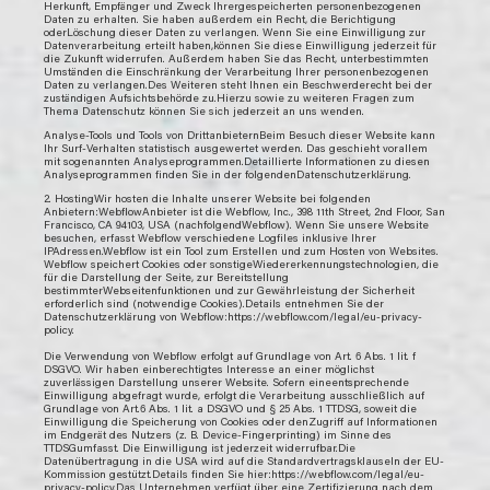
Herkunft, Empfänger und Zweck Ihrergespeicherten personenbezogenen
Daten zu erhalten. Sie haben außerdem ein Recht, die Berichtigung
oderLöschung dieser Daten zu verlangen. Wenn Sie eine Einwilligung zur
Datenverarbeitung erteilt haben,können Sie diese Einwilligung jederzeit für
die Zukunft widerrufen. Außerdem haben Sie das Recht, unterbestimmten
Umständen die Einschränkung der Verarbeitung Ihrer personenbezogenen
Daten zu verlangen.Des Weiteren steht Ihnen ein Beschwerderecht bei der
zuständigen Aufsichtsbehörde zu.Hierzu sowie zu weiteren Fragen zum
Thema Datenschutz können Sie sich jederzeit an uns wenden.
Analyse-Tools und Tools von DrittanbieternBeim Besuch dieser Website kann
Ihr Surf-Verhalten statistisch ausgewertet werden. Das geschieht vorallem
mit sogenannten Analyseprogrammen.Detaillierte Informationen zu diesen
Analyseprogrammen finden Sie in der folgendenDatenschutzerklärung.
2. HostingWir hosten die Inhalte unserer Website bei folgenden
Anbietern:WebflowAnbieter ist die Webflow, Inc., 398 11th Street, 2nd Floor, San
Francisco, CA 94103, USA (nachfolgendWebflow). Wenn Sie unsere Website
besuchen, erfasst Webflow verschiedene Logfiles inklusive Ihrer
IPAdressen.Webflow ist ein Tool zum Erstellen und zum Hosten von Websites.
Webflow speichert Cookies oder sonstigeWiedererkennungstechnologien, die
für die Darstellung der Seite, zur Bereitstellung
bestimmterWebseitenfunktionen und zur Gewährleistung der Sicherheit
erforderlich sind (notwendige Cookies).Details entnehmen Sie der
Datenschutzerklärung von Webflow:https://webflow.com/legal/eu-privacy-
policy.
Die Verwendung von Webflow erfolgt auf Grundlage von Art. 6 Abs. 1 lit. f
DSGVO. Wir haben einberechtigtes Interesse an einer möglichst
zuverlässigen Darstellung unserer Website. Sofern eineentsprechende
Einwilligung abgefragt wurde, erfolgt die Verarbeitung ausschließlich auf
Grundlage von Art.6 Abs. 1 lit. a DSGVO und § 25 Abs. 1 TTDSG, soweit die
Einwilligung die Speicherung von Cookies oder denZugriff auf Informationen
im Endgerät des Nutzers (z. B. Device-Fingerprinting) im Sinne des
TTDSGumfasst. Die Einwilligung ist jederzeit widerrufbar.Die
Datenübertragung in die USA wird auf die Standardvertragsklauseln der EU-
Kommission gestützt.Details finden Sie hier:https://webflow.com/legal/eu-
privacy-policy.Das Unternehmen verfügt über eine Zertifizierung nach dem