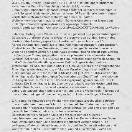
„EU-US Data Privacy Framework“ (DPF). DerDPF ist ein Übereinkommen
zwischen der Europäischen Union und den USA, der die
Einhaltungeuropäischer Datenschutzstandards bei Datenverarbeitungen in
den USA gewährleisten soll. Jedes nachdem DPF zertifizierte Unternehmen
verpflichtet sich, diese Datenschutzstandards einzuhalten.
WeitereInformationen hierzu erhalten Sie vom Anbieter unter folgendem
Link:https://www.dataprivacyframework.gov/s/participant-
search/participantdetail?contact=true&id=a2zt0000000TT9jAAG&status=Active
Externes HostingDiese Website wird extern gehostet. Die personenbezogenen
Daten, die auf dieser Website erfasst werden,werden auf den Servern des
Hosters / der Hoster gespeichert. Hierbei kann es sich v. a. um IP-
Adressen,Kontaktanfragen, Meta- und Kommunikationsdaten, Vertragsdaten,
Kontaktdaten, Namen, Websitezugriffeund sonstige Daten, die über eine
Website generiert werden, handeln.Das externe Hosting erfolgt zum Zwecke
der Vertragserfüllung gegenüber unseren potenziellen undbestehenden
Kunden (Art. 6 Abs. 1 lit. b DSGVO) und im Interesse einer sicheren, schnellen
und effizientenBereitstellung unseres Online-Angebots durch einen
professionellen Anbieter (Art. 6 Abs. 1 lit. f DSGVO).Sofern eine entsprechende
Einwilligung abgefragt wurde, erfolgt die Verarbeitung ausschließlich
aufGrundlage von Art. 6 Abs. 1 lit. a DSGVO und § 25 Abs. 1 TTDSG, soweit die
Einwilligung die Speicherungvon Cookies oder den Zugriff auf Informationen
im Endgerät des Nutzers (z. B. Device-Fingerprinting) imSinne des TTDSG
umfasst. Die Einwilligung ist jederzeit widerrufbar.Unser(e) Hoster wird bzw.
werden Ihre Daten nur insoweit verarbeiten, wie dies zur Erfüllung
seinerLeistungspflichten erforderlich ist und unsere Weisungen in Bezug auf
diese Daten befolgen.Wir setzen folgende(n) Hoster ein:Cargo Collective
3. Allgemeine Hinweise und PflichtinformationenDatenschutzDie Betreiber
dieser Seiten nehmen den Schutz Ihrer persönlichen Daten sehr ernst. Wir
behandeln Ihrepersonenbezogenen Daten vertraulich und entsprechend den
gesetzlichen Datenschutzvorschriften sowiedieser
Datenschutzerklärung.Wenn Sie diese Website benutzen, werden
verschiedene personenbezogene Daten erhoben.Personenbezogene Daten
sind Daten, mit denen Sie persönlich identifiziert werden können. Die
vorliegendeDatenschutzerklärung erläutert, welche Daten wir erheben und
wofür wir sie nutzen. Sie erläutert auch, wieund zu welchem Zweck das